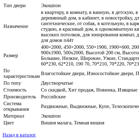
Тип двери
Экошпон
в квартиру, в комнату, в ванную, в детскую, в
деревянный дом, в кабинет, в новостройку, дл
сантехнические, от собак, в котельную, в ка
Назначение
студию, в красивый дом, в однокомнатную ква
высоких потолков, для зонирования комнат, д
для домов п44т
400×2000, 450×2000, 550×1900, 1900×600, 20
900x1900, 500x2000, Высотой 200 см, Высот
Размер
Большие, Низкие, Широкие, Узкие, Стандартные,
60*230, 62*210, 190 70, 70*210, 70*220, 70*23
По
Влагостойкие двери, Износостойкие двери, П
характеристикам
По типу
Двустворчатые
Стоимость
Со скидкой, Хит продаж, Новинка, Изящные
Производитель
Российские
Система
Раздвижные, Выдвижные, Купе, Телескопиче
открывания
Материал
Экошпон
Цвет
Вишня малага, Темная вишня
Назад в каталог