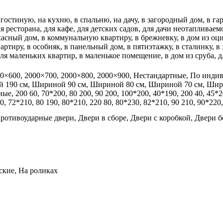
 гостиную, на кухню, в спальню, на дачу, в загородный дом, в гард
я ресторана, для кафе, для детских садов, для дачи неотапливаем
ркасный дом, в коммунальную квартиру, в брежневку, в дом из оц
ртиру, в особняк, в панельный дом, в пятиэтажку, в сталинку, в
ля маленьких квартир, в маленькое помещение, в дом из сруба, 
00×600, 2000×700, 2000×800, 2000×900, Нестандартные, По индив
ой 190 см, Шириной 90 см, Шириной 80 см, Шириной 70 см, Ши
 200 60, 70*200, 80 200, 90 200, 100*200, 40*190, 200 40, 45*200
0, 72*210, 80 190, 80*210, 220 80, 80*230, 82*210, 90 210, 90*220
ротивоударные двери, Двери в сборе, Двери с коробкой, Двери 
ские, На роликах