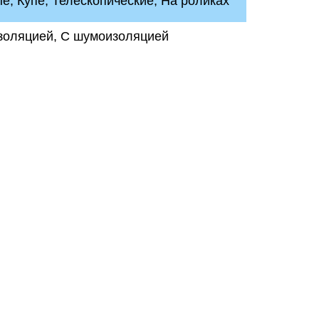
, Купе, Телескопические, На роликах
золяцией, С шумоизоляцией