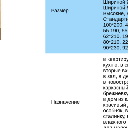
Шириной 9
Шириной 6
Размер
Высокие, 
Стандартны
100*200, 4
55 190, 55
62*210, 19
80*210, 22
90*230, 9
в квартиру
кухню, в 
вторые вхо
в зал, в д
в новостр
каркасный
брежневку
в дом из к
Назначение
красивый 
особняк, 
сталинку,
влажного 
для мален