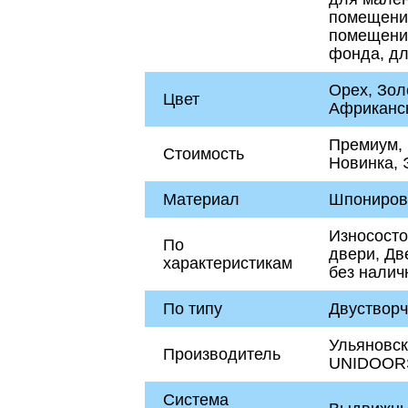
помещение
помещений
фонда, дл
Орех, Зол
Цвет
Африканск
Премиум, 
Стоимость
Новинка,
Материал
Шпониров
Износосто
По
двери, Дв
характеристикам
без налич
По типу
Двуствор
Ульяновск
Производитель
UNIDOORS,
Система