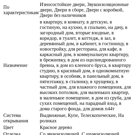
Износостойкие двери, Звукоизоляционные
По
двери, Двери в сборе, Двери с коробкой,
характеристикам
Двери без наличников
в квартиру, в комнату, в детскую, в
гостиную, на кухню, в спальню, на дачу, в
загородный дом, вторые входные, в
коридор, в туалет, в коттедж, в зал, в
деревянный дом, в кабинет, в гостиницу, в
новостройку, для ресторана, для кафе, в
каркасный дом, в коммунальную квартиру,
в брежневку, в дом из оцилиндрованного
Назначение
бревна, в дом из клееного бруса, в квартиру
студию, в красивый дом, в однокомнатную
квартиру, в особняк, в панельный дом, в
пятиэтажку, в сталинку, в хрущевку, в
частный дом, для влажного помещения, для
высоких потолков, для маленьких квартир,
в маленькое помещение, в дом из сруба, для
сухих помещений, на парадный вход, в
дома старого фонда, для домов п44т
Система
Выдвижные, Купе, Телескопические, На
открывания
роликах
Цвет
Красное дерево
Отделка
Со звукоизоляцией, С шумоизоляцией