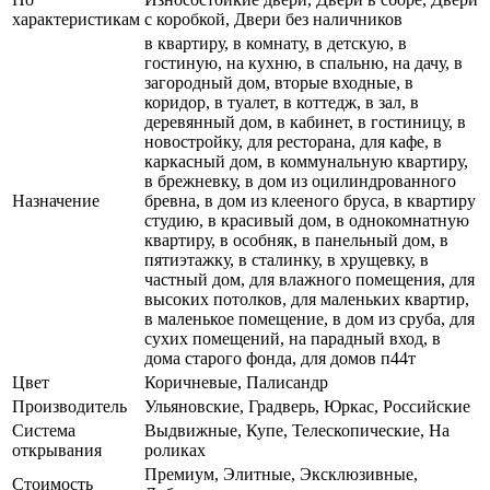
характеристикам
с коробкой, Двери без наличников
в квартиру, в комнату, в детскую, в
гостиную, на кухню, в спальню, на дачу, в
загородный дом, вторые входные, в
коридор, в туалет, в коттедж, в зал, в
деревянный дом, в кабинет, в гостиницу, в
новостройку, для ресторана, для кафе, в
каркасный дом, в коммунальную квартиру,
в брежневку, в дом из оцилиндрованного
Назначение
бревна, в дом из клееного бруса, в квартиру
студию, в красивый дом, в однокомнатную
квартиру, в особняк, в панельный дом, в
пятиэтажку, в сталинку, в хрущевку, в
частный дом, для влажного помещения, для
высоких потолков, для маленьких квартир,
в маленькое помещение, в дом из сруба, для
сухих помещений, на парадный вход, в
дома старого фонда, для домов п44т
Цвет
Коричневые, Палисандр
Производитель
Ульяновские, Градверь, Юркас, Российские
Система
Выдвижные, Купе, Телескопические, На
открывания
роликах
Премиум, Элитные, Эксклюзивные,
Стоимость