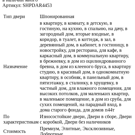
Артикул: SHPDAR4453
Тип двери
Шпонированная
в квартиру, в комнату, в детскую, в
гостиную, на кухню, в спальню, на дачу, в
загородный дом, вторые входные, в
коридор, в туалет, в коттедж, в зал, в
деревянный дом, в кабинет, в гостиницу, в
новостройку, для ресторана, для кафе, в
каркасный дом, в коммунальную квартиру,
в брежневку, в дом из оцилиндрованного
Назначение
бревна, в дом из клееного бруса, в квартиру
студию, в красивый дом, в однокомнатную
квартиру, в особняк, в панельный дом, в
пятиэтажку, в сталинку, в хрущевку, в
частный дом, для влажного помещения, для
высоких потолков, для маленьких квартир,
в маленькое помещение, в дом из сруба, для
сухих помещений, на парадный вход, в
дома старого фонда, для домов п44т
По
Износостойкие двери, Двери в сборе, Двери
характеристикам
с коробкой, Двери без наличников
Премиум, Элитные, Эксклюзивные,
Стоимость
Добротные