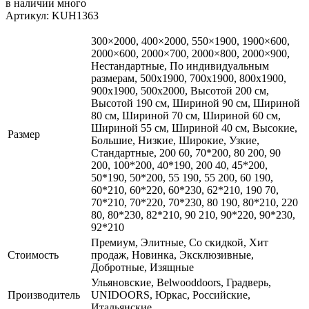
в наличии
много
Артикул: KUH1363
300×2000, 400×2000, 550×1900, 1900×600,
2000×600, 2000×700, 2000×800, 2000×900,
Нестандартные, По индивидуальным
размерам, 500x1900, 700x1900, 800x1900,
900x1900, 500x2000, Высотой 200 см,
Высотой 190 см, Шириной 90 см, Шириной
80 см, Шириной 70 см, Шириной 60 см,
Шириной 55 см, Шириной 40 см, Высокие,
Размер
Большие, Низкие, Широкие, Узкие,
Стандартные, 200 60, 70*200, 80 200, 90
200, 100*200, 40*190, 200 40, 45*200,
50*190, 50*200, 55 190, 55 200, 60 190,
60*210, 60*220, 60*230, 62*210, 190 70,
70*210, 70*220, 70*230, 80 190, 80*210, 220
80, 80*230, 82*210, 90 210, 90*220, 90*230,
92*210
Премиум, Элитные, Со скидкой, Хит
Стоимость
продаж, Новинка, Эксклюзивные,
Добротные, Изящные
Ульяновские, Belwooddoors, Градверь,
Производитель
UNIDOORS, Юркас, Российские,
Итальянские