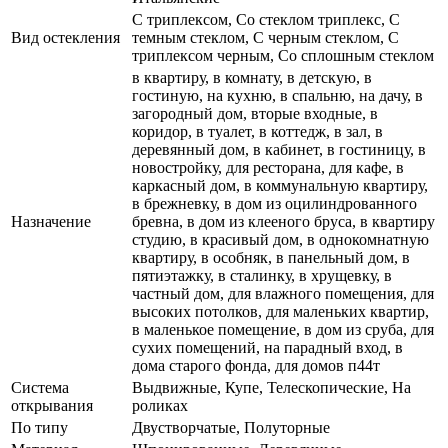
С триплексом, Со стеклом триплекс, С
Вид остекления
темным стеклом, С черным стеклом, С
триплексом черным, Со сплошным стеклом
в квартиру, в комнату, в детскую, в
гостиную, на кухню, в спальню, на дачу, в
загородный дом, вторые входные, в
коридор, в туалет, в коттедж, в зал, в
деревянный дом, в кабинет, в гостиницу, в
новостройку, для ресторана, для кафе, в
каркасный дом, в коммунальную квартиру,
в брежневку, в дом из оцилиндрованного
Назначение
бревна, в дом из клееного бруса, в квартиру
студию, в красивый дом, в однокомнатную
квартиру, в особняк, в панельный дом, в
пятиэтажку, в сталинку, в хрущевку, в
частный дом, для влажного помещения, для
высоких потолков, для маленьких квартир,
в маленькое помещение, в дом из сруба, для
сухих помещений, на парадный вход, в
дома старого фонда, для домов п44т
Система
Выдвижные, Купе, Телескопические, На
открывания
роликах
По типу
Двустворчатые, Полуторные