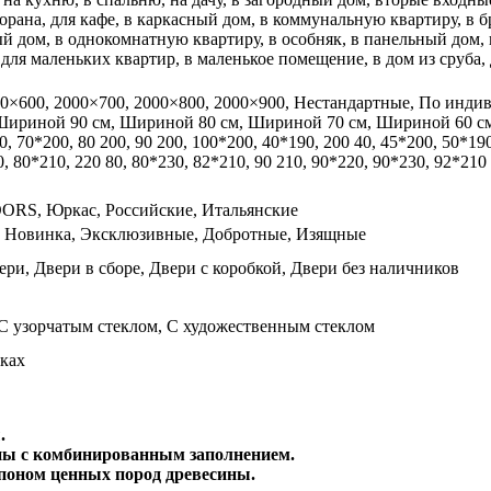
сторана, для кафе, в каркасный дом, в коммунальную квартиру, в 
ый дом, в однокомнатную квартиру, в особняк, в панельный дом, в
для маленьких квартир, в маленькое помещение, в дом из сруба,
00×600, 2000×700, 2000×800, 2000×900, Нестандартные, По индив
 Шириной 90 см, Шириной 80 см, Шириной 70 см, Шириной 60 с
70*200, 80 200, 90 200, 100*200, 40*190, 200 40, 45*200, 50*190,
0, 80*210, 220 80, 80*230, 82*210, 90 210, 90*220, 90*230, 92*210
OORS, Юркас, Российские, Итальянские
, Новинка, Эксклюзивные, Добротные, Изящные
ри, Двери в сборе, Двери с коробкой, Двери без наличников
 С узорчатым стеклом, С художественным стеклом
ках
.
ны с комбинированным заполнением.
оном ценных пород древесины.