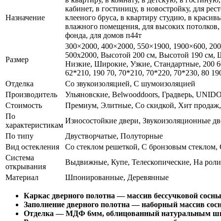
кабинет, в гостиницу, в новостройку, для ре
Назначение
клееного бруса, в квартиру студию, в красив
влажного помещения, для высоких потолков, 
фонда, для домов п44т
300×2000, 400×2000, 550×1900, 1900×600, 20
500x2000, Высотой 200 см, Высотой 190 см,
Размер
Низкие, Широкие, Узкие, Стандартные, 200 60, 
62*210, 190 70, 70*210, 70*220, 70*230, 80 19
Отделка
Со звукоизоляцией, С шумоизоляцией
Производитель
Ульяновские, Belwooddoors, Градверь, UNID
Стоимость
Премиум, Элитные, Со скидкой, Хит продаж
По
Износостойкие двери, Звукоизоляционные две
характеристикам
По типу
Двустворчатые, Полуторные
Вид остекления
Со стеклом решеткой, С бронзовым стеклом,
Система
Выдвижные, Купе, Телескопические, На роли
открывания
Материал
Шпонированные, Деревянные
Каркас дверного полотна — массив бессучковой сосны
Заполнение дверного полотна — наборный массив сос
Отделка — МДФ 6мм, облицованный натуральным шп