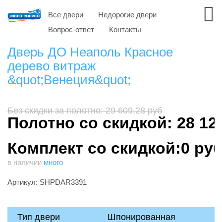
Все двери
Недорогие двери
Вопрос-ответ
Контакты
Дверь ДО Неаполь Красное
дерево витраж
&quot;Венеция&quot;
Без скидки за полотно: 29 609,28 руб
Полотно со скидкой: 28 12
Комплект со скидкой:0 ру
в наличии
много
Артикул: SHPDAR3391
Тип двери
Шпонированная