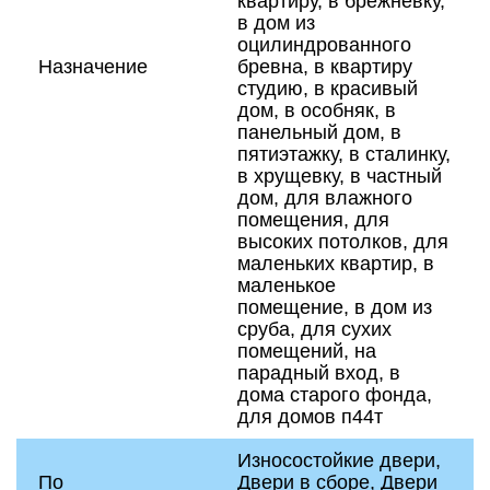
квартиру, в брежневку,
в дом из
оцилиндрованного
Назначение
бревна, в квартиру
студию, в красивый
дом, в особняк, в
панельный дом, в
пятиэтажку, в сталинку,
в хрущевку, в частный
дом, для влажного
помещения, для
высоких потолков, для
маленьких квартир, в
маленькое
помещение, в дом из
сруба, для сухих
помещений, на
парадный вход, в
дома старого фонда,
для домов п44т
Износостойкие двери,
По
Двери в сборе, Двери