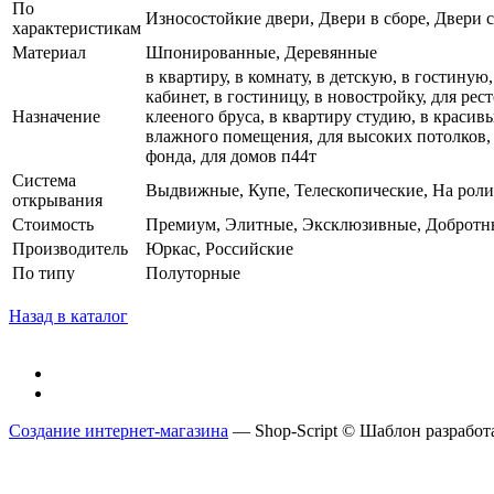
По
Износостойкие двери, Двери в сборе, Двери 
характеристикам
Материал
Шпонированные, Деревянные
в квартиру, в комнату, в детскую, в гостиную,
кабинет, в гостиницу, в новостройку, для ре
Назначение
клееного бруса, в квартиру студию, в красив
влажного помещения, для высоких потолков, 
фонда, для домов п44т
Система
Выдвижные, Купе, Телескопические, На роли
открывания
Стоимость
Премиум, Элитные, Эксклюзивные, Добротн
Производитель
Юркас, Российские
По типу
Полуторные
Назад в каталог
Создание интернет-магазина
— Shop-Script © Шаблон разрабо