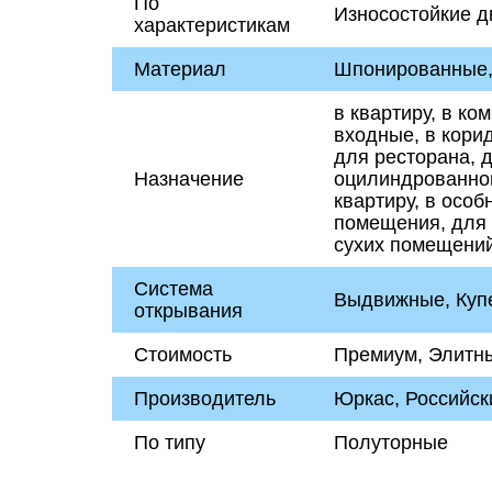
По
Износостойкие д
характеристикам
Материал
Шпонированные,
в квартиру, в ко
входные, в корид
для ресторана, д
Назначение
оцилиндрованног
квартиру, в особ
помещения, для 
сухих помещений
Система
Выдвижные, Купе
открывания
Стоимость
Премиум, Элитн
Производитель
Юркас, Российск
По типу
Полуторные