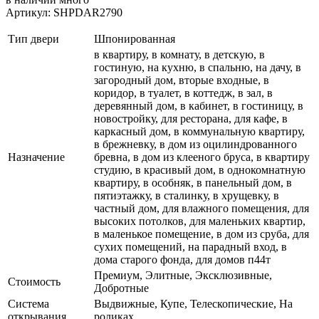
Артикул: SHPDAR2790
Тип двери
Шпонированная
в квартиру, в комнату, в детскую, в
гостиную, на кухню, в спальню, на дачу, в
загородный дом, вторые входные, в
коридор, в туалет, в коттедж, в зал, в
деревянный дом, в кабинет, в гостиницу, в
новостройку, для ресторана, для кафе, в
каркасный дом, в коммунальную квартиру,
в брежневку, в дом из оцилиндрованного
Назначение
бревна, в дом из клееного бруса, в квартиру
студию, в красивый дом, в однокомнатную
квартиру, в особняк, в панельный дом, в
пятиэтажку, в сталинку, в хрущевку, в
частный дом, для влажного помещения, для
высоких потолков, для маленьких квартир,
в маленькое помещение, в дом из сруба, для
сухих помещений, на парадный вход, в
дома старого фонда, для домов п44т
Премиум, Элитные, Эксклюзивные,
Стоимость
Добротные
Система
Выдвижные, Купе, Телескопические, На
открывания
роликах