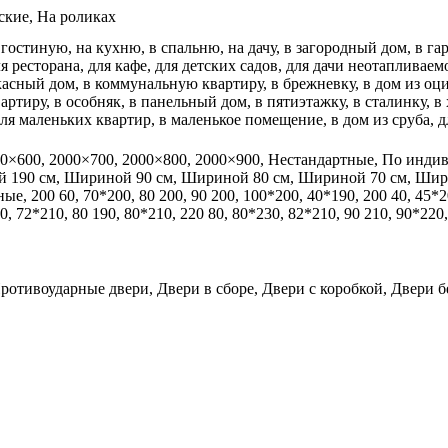
ские, На роликах
 гостиную, на кухню, в спальню, на дачу, в загородный дом, в гард
я ресторана, для кафе, для детских садов, для дачи неотапливаем
ркасный дом, в коммунальную квартиру, в брежневку, в дом из оц
ртиру, в особняк, в панельный дом, в пятиэтажку, в сталинку, в
ля маленьких квартир, в маленькое помещение, в дом из сруба, 
00×600, 2000×700, 2000×800, 2000×900, Нестандартные, По индив
ой 190 см, Шириной 90 см, Шириной 80 см, Шириной 70 см, Ши
 200 60, 70*200, 80 200, 90 200, 100*200, 40*190, 200 40, 45*200
0, 72*210, 80 190, 80*210, 220 80, 80*230, 82*210, 90 210, 90*220
ротивоударные двери, Двери в сборе, Двери с коробкой, Двери 