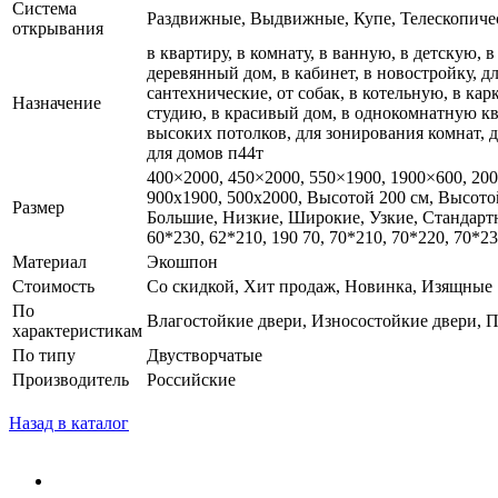
Система
Раздвижные, Выдвижные, Купе, Телескопиче
открывания
в квартиру, в комнату, в ванную, в детскую, в
деревянный дом, в кабинет, в новостройку, дл
сантехнические, от собак, в котельную, в ка
Назначение
студию, в красивый дом, в однокомнатную ква
высоких потолков, для зонирования комнат, д
для домов п44т
400×2000, 450×2000, 550×1900, 1900×600, 20
900x1900, 500x2000, Высотой 200 см, Высот
Размер
Большие, Низкие, Широкие, Узкие, Стандартные,
60*230, 62*210, 190 70, 70*210, 70*220, 70*23
Материал
Экошпон
Стоимость
Со скидкой, Хит продаж, Новинка, Изящные
По
Влагостойкие двери, Износостойкие двери, П
характеристикам
По типу
Двустворчатые
Производитель
Российские
Назад в каталог