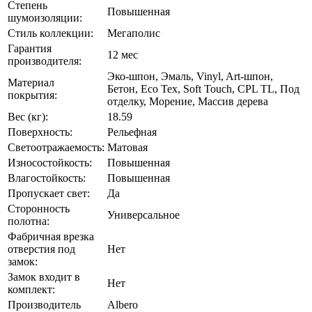
Степень
Повышенная
шумоизоляции:
Стиль коллекции:
Мегаполис
Гарантия
12 мес
производителя:
Эко-шпон, Эмаль, Vinyl, Art-шпон,
Материал
Бетон, Eco Tex, Soft Touch, CPL TL, Под
покрытия:
отделку, Морение, Массив дерева
Вес (кг):
18.59
Поверхность:
Рельефная
Светоотражаемость:
Матовая
Износостойкость:
Повышенная
Влагостойкость:
Повышенная
Пропускает свет:
Да
Сторонность
Универсальное
полотна:
Фабричная врезка
отверстия под
Нет
замок:
Замок входит в
Нет
комплект:
Производитель
Albero