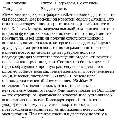
Тип полотна
Глухое, С зеркалом, Со стеклом
Тип двери
Входная дверь
Межкомнатная дверь от фабрики Albero созданы для того, что
бы порадовать Вас роскошной красотой модели: Дублин. Это
стильное и современное дверное полотно, разработанное в
силе Хай-тек. Модель наделена высокой технологичностью и
широкой функциональностью, именно, то, что ищут многие
покупатели. В концепции полотна сочетаются широкие
вставки с узкими стеклами, которые поочередно дублируют
друг друга, смотрится достаточно сдержано и интересно, а
наличие всех этих свойств делает дверное полотно
подходящим для множества помещений.Модель относится к
царговой конструкции двери. Состоит из сборных деталей
(царг), образующих прочную рамочную конструкцию в
которую установлены различные элементы изготовленные из
МДФ, высокой плотности: 850 кгм3. В основе царг
используется сосновый брус сечением 25х40мм.В
остекленной модели используется матовое стекло с
нейтральным серым оттенком.Финишное покрытие Эко-шпон
— это структурное, долговечное качественное, устойчивое к
выцветанию покрытие. Благодаря хорошей стойкостью к
ультрафиолетовому излучению, покрытие сохраняет
превосходный внешний вид на протяжении всего срока
эксплуатации. При прикосновении к дверному полотну в