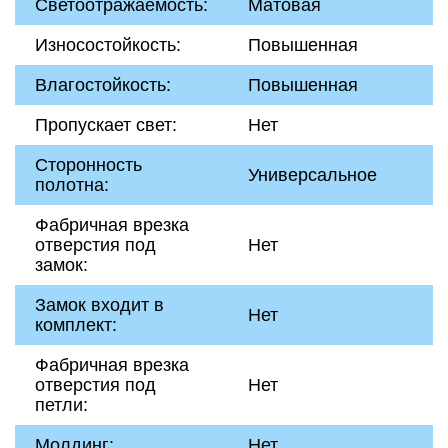
Светоотражаемость:
Матовая
Износостойкость:
Повышенная
Влагостойкость:
Повышенная
Пропускает свет:
Нет
Сторонность
Универсальное
полотна:
Фабричная врезка
отверстия под
Нет
замок:
Замок входит в
Нет
комплект:
Фабричная врезка
отверстия под
Нет
петли:
Молдинг:
Нет