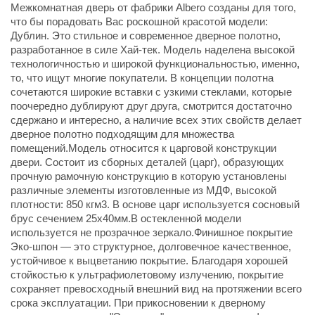
Межкомнатная дверь от фабрики Albero созданы для того,
что бы порадовать Вас роскошной красотой модели:
Дублин. Это стильное и современное дверное полотно,
разработанное в силе Хай-тек. Модель наделена высокой
технологичностью и широкой функциональностью, именно,
то, что ищут многие покупатели. В концепции полотна
сочетаются широкие вставки с узкими стеклами, которые
поочередно дублируют друг друга, смотрится достаточно
сдержано и интересно, а наличие всех этих свойств делает
дверное полотно подходящим для множества
помещений.Модель относится к царговой конструкции
двери. Состоит из сборных деталей (царг), образующих
прочную рамочную конструкцию в которую установлены
различные элементы изготовленные из МДФ, высокой
плотности: 850 кгм3. В основе царг используется сосновый
брус сечением 25х40мм.В остекленной модели
используется не прозрачное зеркало.Финишное покрытие
Эко-шпон — это структурное, долговечное качественное,
устойчивое к выцветанию покрытие. Благодаря хорошей
стойкостью к ультрафиолетовому излучению, покрытие
сохраняет превосходный внешний вид на протяжении всего
срока эксплуатации. При прикосновении к дверному