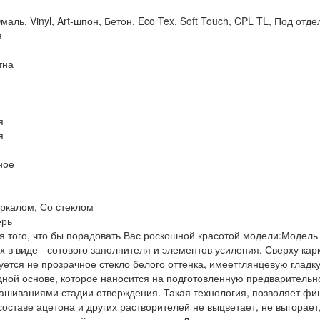
маль, Vinyl, Art-шпон, Бетон, Eco Tex, Soft Touch, CPL TL, Под от
я
тна
я
я
ное
еркалом, Со стеклом
ерь
 того, что бы порадовать Вас роскошной красотой модели:Модель 
ых в виде - сотового заполнителя и элементов усиления. Сверху к
уется не прозрачное стекло белого оттенка, имеетглянцевую гладк
одной основе, которое наносится на подготовленную предваритель
крашиваниями стадии отверждения. Такая технология, позволяет ф
составе ацетона и других растворителей не выцветает, не выгорае