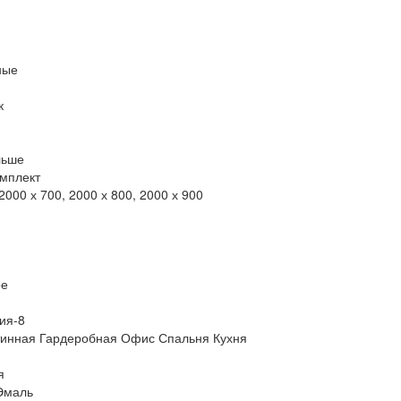
ные
к
льше
омплект
2000 х 700, 2000 х 800, 2000 х 900
ое
ия-8
тинная Гардеробная Офис Спальня Кухня
я
Эмаль