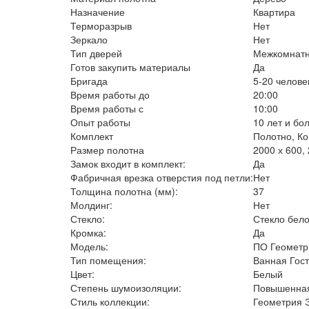
Назначение
Квартира
Терморазрыв
Нет
Зеркало
Нет
Тип дверей
Межкомнат
Готов закупить материалы
Да
Бригада
5-20 челове
Время работы до
20:00
Время работы с
10:00
Опыт работы
10 лет и бо
Комплект
Полотно, К
Размер полотна
2000 х 600, 
Замок входит в комплект:
Да
Фабричная врезка отверстия под петли:
Нет
Толщина полотна (мм):
37
Молдинг:
Нет
Стекло:
Стекло бел
Кромка:
Да
Модель:
ПО Геометр
Тип помещения:
Ванная Гос
Цвет:
Белый
Степень шумоизоляции:
Повышенна
Стиль коллекции:
Геометрия 