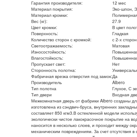
Гарантия производителя:
12 мес
Материал покрытия:
Эко-шпон, Э
Материал кромки:
Полимерна
Вес (кг):
27.9
Цвет кромки:
В цвет поло
Поверхность:
Гладкая
Количество сторон с кромкой:
с 2-х сторон
Светоотражаемость:
Матовая
Износостойкость:
Повышенна
Влагостойкость:
Повышенна
Пропускает свет:
Нет
Сторонность полотна:
Универсаль
Фабричная врезка отверстия под замок:
Да
Производитель
Albero
Тип полотна
Глухое, С з
Тип двери
Входная дв
Межкомнатная дверь от фабрики Albero созданы для
изготовлена из сэндвич-бруса, внутренних закладн
составляет 850 кгм3.В остекленной модели использ
экологически чистое лакокрасочное покрытие на в
наносится в несколько слоев, и проходит между о
механическим повреждениям. За счет отсутствия в 