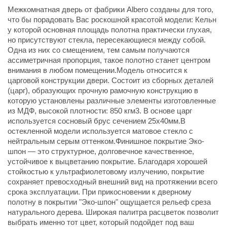
Межкомнатная дверь от фабрики Albero созданы для того,
что бы порадовать Вас роскошной красотой модели: Кельн
у которой основная площадь полотна практически глухая,
но присутствуют стекла, пересекающиеся между собой.
Одна из них со смещением, тем самым получаются
ассиметричная пропорция, такое полотно станет центром
внимания в любом помещении.Модель относится к
царговой конструкции двери. Состоит из сборных деталей
(царг), образующих прочную рамочную конструкцию в
которую установлены различные элементы изготовленные
из МДФ, высокой плотности: 850 кгм3. В основе царг
используется сосновый брус сечением 25х40мм.В
остекленной модели используется матовое стекло с
нейтральным серым оттенком.Финишное покрытие Эко-
шпон — это структурное, долговечное качественное,
устойчивое к выцветанию покрытие. Благодаря хорошей
стойкостью к ультрафиолетовому излучению, покрытие
сохраняет превосходный внешний вид на протяжении всего
срока эксплуатации. При прикосновении к дверному
полотну в покрытии "Эко-шпон" ощущается рельеф среза
натурального дерева. Широкая палитра расцветок позволит
выбрать именно тот цвет, который подойдет под ваш