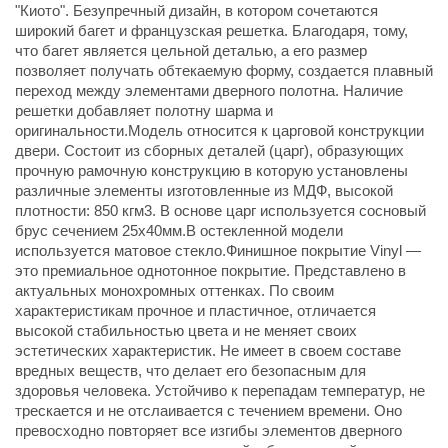
"Киото". Безупречный дизайн, в котором сочетаются
широкий багет и французская решетка. Благодаря, тому,
что багет является цельной деталью, а его размер
позволяет получать обтекаемую форму, создается плавный
переход между элементами дверного полотна. Наличие
решетки добавляет полотну шарма и
оригинальности.Модель относится к царговой конструкции
двери. Состоит из сборных деталей (царг), образующих
прочную рамочную конструкцию в которую установлены
различные элементы изготовленные из МДФ, высокой
плотности: 850 кгм3. В основе царг используется сосновый
брус сечением 25х40мм.В остекленной модели
используется матовое стекло.Финишное покрытие Vinyl —
это премиальное однотонное покрытие. Представлено в
актуальных монохромных оттенках. По своим
характеристикам прочное и пластичное, отличается
высокой стабильностью цвета и не меняет своих
эстетических характеристик. Не имеет в своем составе
вредных веществ, что делает его безопасным для
здоровья человека. Устойчиво к перепадам температур, не
трескается и не отслаивается с течением времени. Оно
превосходно повторяет все изгибы элементов дверного