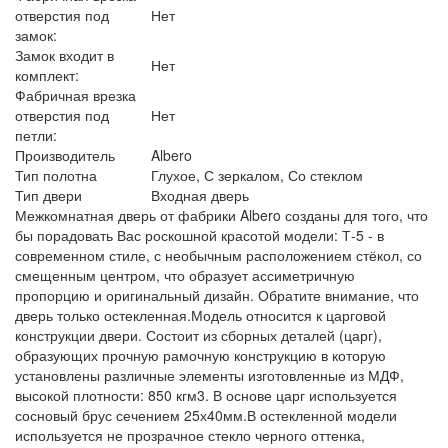
отверстия под
Нет
замок:
Замок входит в
Нет
комплект:
Фабричная врезка
отверстия под
Нет
петли:
Производитель
Albero
Тип полотна
Глухое, С зеркалом, Со стеклом
Тип двери
Входная дверь
Межкомнатная дверь от фабрики Albero созданы для того, что
бы порадовать Вас роскошной красотой модели: Т-5 - в
современном стиле, с необычным расположением стёкол, со
смещенным центром, что образует ассиметричную
пропорцию и оригинальный дизайн. Обратите внимание, что
дверь только остекленная.Модель относится к царговой
конструкции двери. Состоит из сборных деталей (царг),
образующих прочную рамочную конструкцию в которую
установлены различные элементы изготовленные из МДФ,
высокой плотности: 850 кгм3. В основе царг используется
сосновый брус сечением 25х40мм.В остекленной модели
используется не прозрачное стекло черного оттенка,