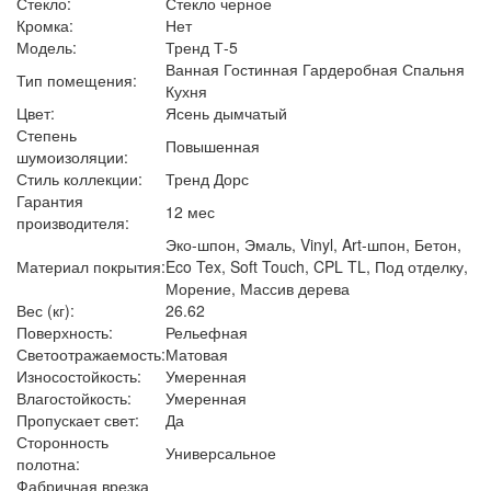
Стекло:
Стекло черное
Кромка:
Нет
Модель:
Тренд Т-5
Ванная Гостинная Гардеробная Спальня
Тип помещения:
Кухня
Цвет:
Ясень дымчатый
Степень
Повышенная
шумоизоляции:
Стиль коллекции:
Тренд Дорс
Гарантия
12 мес
производителя:
Эко-шпон, Эмаль, Vinyl, Art-шпон, Бетон,
Материал покрытия:
Eco Tex, Soft Touch, CPL TL, Под отделку,
Морение, Массив дерева
Вес (кг):
26.62
Поверхность:
Рельефная
Светоотражаемость:
Матовая
Износостойкость:
Умеренная
Влагостойкость:
Умеренная
Пропускает свет:
Да
Сторонность
Универсальное
полотна:
Фабричная врезка