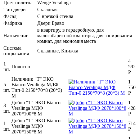
Цвет полотна
Wenge Veralinga
Тип двери
Складная
Фасад
С врезкой стекла
Фабрика
Двери Браво
в квартиру, в гардеробную, для
Назначение
малогабаритной квартиры, для зонирования
комнат, для экономия места
Система
Складные, Книжка
открывания
4
1
Полотно
592
шт.
Р
Наличник "Т" ЭКО
1
5
Bianco Veralinga МДФ
750
шт.
Тип-0 2150*70*8 (20*3)
Р
M
Добор "Т" ЭКО Bianco
1
3
Veralinga МДФ
428
шт.
2070*100*8 M
Р
Добор "Т" ЭКО Bianco
1
714
Veralinga МДФ
шт.
Р
2070*150*8 M
1