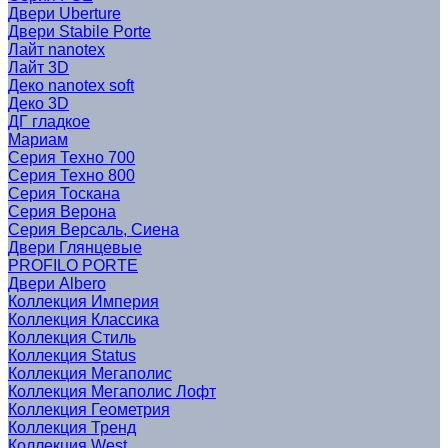
Двери Uberture
Двери Stabile Porte
Лайт nanotex
Лайт 3D
Деко nanotex soft
Деко 3D
ДГ гладкое
Мариам
Серия Техно 700
Серия Техно 800
Серия Тоскана
Серия Верона
Серия Версаль, Сиена
Двери Глянцевые
PROFILO PORTE
Двери Albero
Коллекция Империя
Коллекция Классика
Коллекция Стиль
Коллекция Status
Коллекция Мегаполис
Коллекция Мегаполис Лофт
Коллекция Геометрия
Коллекция Тренд
Коллекция West