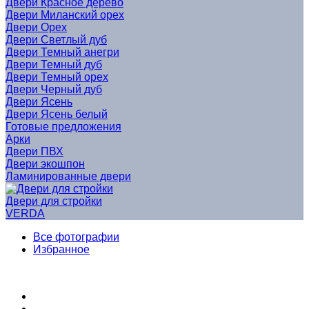
Двери Красное дерево
Двери Миланский орех
Двери Орех
Двери Светлый дуб
Двери Темный анегри
Двери Темный дуб
Двери Темный орех
Двери Черный дуб
Двери Ясень
Двери Ясень белый
Готовые предложения
Арки
Двери ПВХ
Двери экошпон
Ламинированные двери
Двери для стройки
VERDA
Все фотографии
Избранное