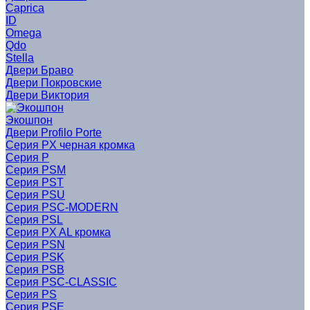
Caprica
ID
Omega
Qdo
Stella
Двери Браво
Двери Покровские
Двери Виктория
Экошпон
Двери Profilo Porte
Серия PX черная кромка
Серия P
Серия PSM
Серия PST
Серия PSU
Серия PSC-MODERN
Серия PSL
Серия PX AL кромка
Серия PSN
Серия PSK
Серия PSB
Серия PSC-CLASSIC
Серия PS
Серия PSE