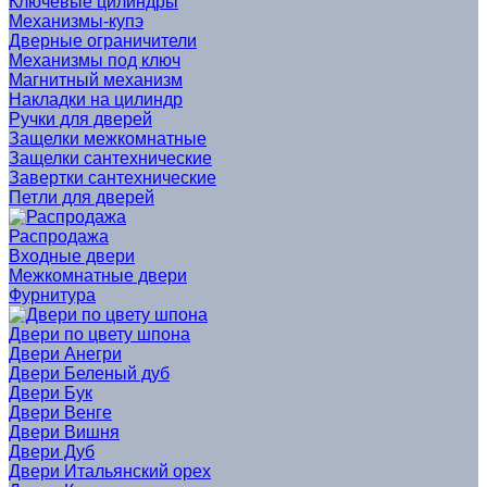
Ключевые цилиндры
Механизмы-купэ
Дверные ограничители
Механизмы под ключ
Магнитный механизм
Накладки на цилиндр
Ручки для дверей
Защелки межкомнатные
Защелки сантехнические
Завертки сантехнические
Петли для дверей
Распродажа
Входные двери
Межкомнатные двери
Фурнитура
Двери по цвету шпона
Двери Анегри
Двери Беленый дуб
Двери Бук
Двери Венге
Двери Вишня
Двери Дуб
Двери Итальянский орех