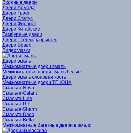
Входные двери
Двери Армада
Двери Граф
Двери Статус
Двери Форпост
Двери Китайские
Тамбурные двери
Двери с терморазрывом
Двери Браво
Видеоглазки
Двери эмаль
Межкомнатные двери эмаль
Межкомнатные двери эмаль белые
Двери эмаль слоновая кость
Межкомнатные двери ТЕКОНА
Смальта-Nova
Смальта-Galant
Смальта-Line
Смальта-Rif
Смальта-Sharm
Смальта-Deco
Смальта-Bella
Межкомнатные багетные двери в эмали