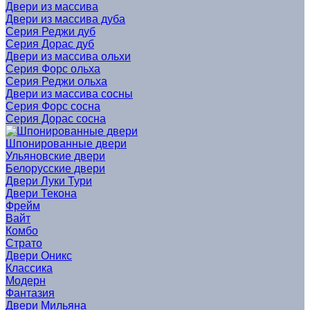
Двери из массива
Двери из массива дуба
Серия Реджи дуб
Серия Дорас дуб
Двери из массива ольхи
Серия Форс ольха
Серия Реджи ольха
Двери из массива сосны
Серия Форс сосна
Серия Дорас сосна
Шпонированные двери
Ульяновские двери
Белорусские двери
Двери Луки Тури
Двери Текона
Фрейм
Вайт
Комбо
Страто
Двери Оникс
Классика
Модерн
Фантазия
Двери Мильяна