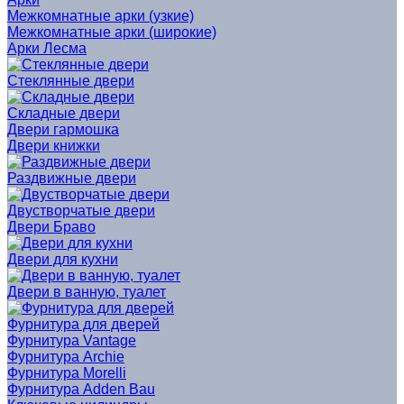
Межкомнатные арки (узкие)
Межкомнатные арки (широкие)
Арки Лесма
Стеклянные двери
Cкладные двери
Двери гармошка
Двери книжки
Раздвижные двери
Двустворчатые двери
Двери Браво
Двери для кухни
Двери в ванную, туалет
Фурнитура для дверей
Фурнитура Vantage
Фурнитура Archie
Фурнитура Morelli
Фурнитура Adden Bau