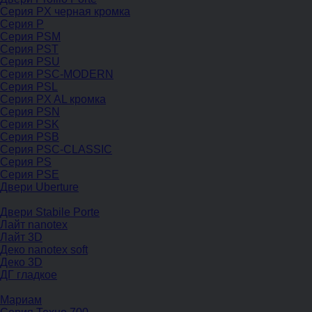
Серия PX черная кромка
Серия P
Серия PSM
Серия PST
Серия PSU
Серия PSC-MODERN
Серия PSL
Серия PX AL кромка
Серия PSN
Серия PSK
Серия PSB
Серия PSC-CLASSIC
Серия PS
Серия PSE
Двери Uberture
Двери Stabile Porte
Лайт nanotex
Лайт 3D
Деко nanotex soft
Деко 3D
ДГ гладкое
Мариам