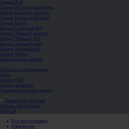
Двери Дуб
Двери Итальянский орех
Двери Красное дерево
Двери Миланский орех
Двери Орех
Двери Светлый дуб
Двери Темный анегри
Двери Темный дуб
Двери Темный орех
Двери Черный дуб
Двери Ясень
Двери Ясень белый
Готовые предложения
Арки
Двери ПВХ
Двери экошпон
Ламинированные двери
Двери для стройки
VERDA
Все фотографии
Избранное