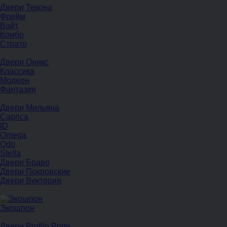
Двери Текона
Фрейм
Вайт
Комбо
Страто
Двери Оникс
Классика
Модерн
Фантазия
Двери Мильяна
Caprica
ID
Omega
Qdo
Stella
Двери Браво
Двери Покровские
Двери Виктория
Экошпон
Двери Profilo Porte