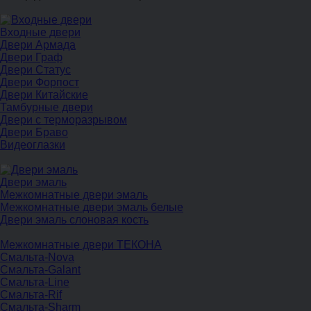
Входные двери
Двери Армада
Двери Граф
Двери Статус
Двери Форпост
Двери Китайские
Тамбурные двери
Двери с терморазрывом
Двери Браво
Видеоглазки
Двери эмаль
Межкомнатные двери эмаль
Межкомнатные двери эмаль белые
Двери эмаль слоновая кость
Межкомнатные двери ТЕКОНА
Смальта-Nova
Смальта-Galant
Смальта-Line
Смальта-Rif
Смальта-Sharm